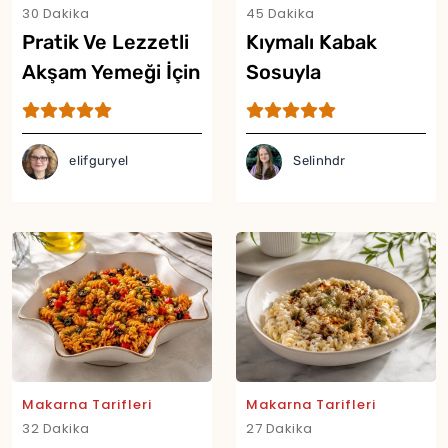
30 Dakika
45 Dakika
Pratik Ve Lezzetli
Kıymalı Kabak
Akşam Yemeği İçin
Sosuyla
Tek Tavada
Hazırlanan En
Makarna Tarifi
Pratik Makarna
Tarifi
elifguryel
Selinhdr
Yor
Makarna Tarifleri
Makarna Tarifleri
32 Dakika
27 Dakika