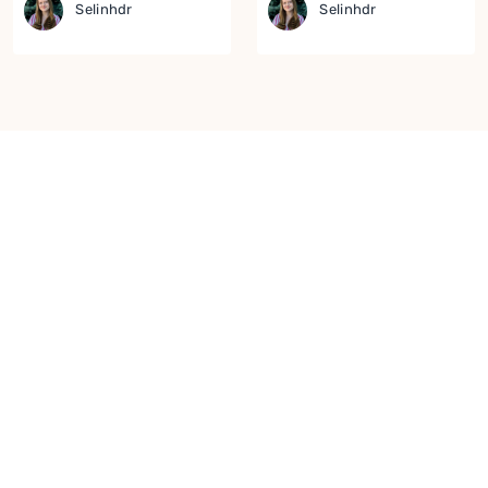
Selinhdr
Selinhdr
Yor