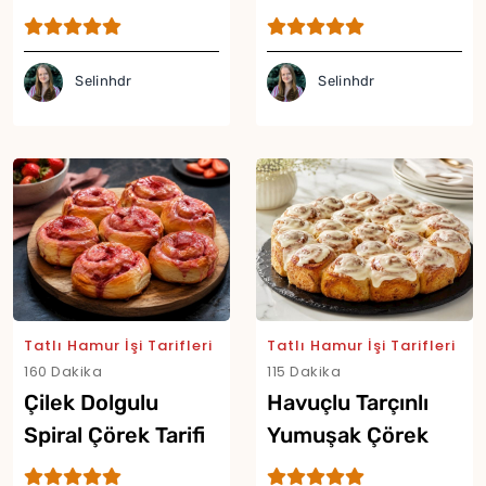
Selinhdr
Selinhdr
Tatlı Hamur İşi Tarifleri
Tatlı Hamur İşi Tarifleri
160 Dakika
115 Dakika
Çilek Dolgulu
Havuçlu Tarçınlı
Spiral Çörek Tarifi
Yumuşak Çörek
Tarifi