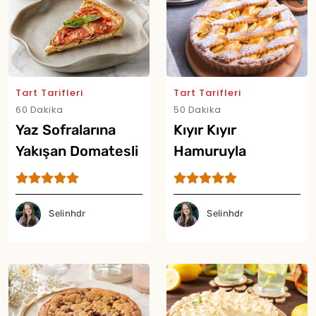
Tart Tarifleri
Tart Tarifleri
60 Dakika
50 Dakika
Yaz Sofralarına
Kıyır Kıyır
Yakışan Domatesli
Hamuruyla
Tart Tarifi
Şeftalili Tart Tarifi
Selinhdr
Selinhdr