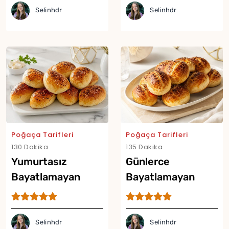
Selinhdr
Selinhdr
Poğaça Tarifleri
Poğaça Tarifleri
130 Dakika
135 Dakika
Yumurtasız
Günlerce
Bayatlamayan
Bayatlamayan
Poğaça Tarifi
Yumuşacık Poğaça
Tarifi
Selinhdr
Selinhdr