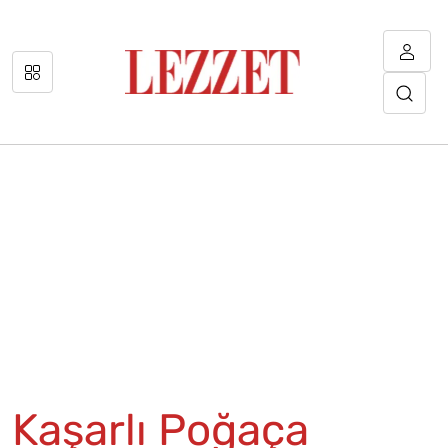
Kaşarlı Poğaça