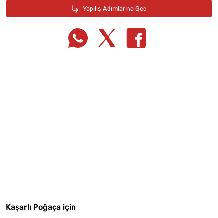
Tarif Defterime Kaydet
Malzemelere Geç
Kaşarlı Poğaça için