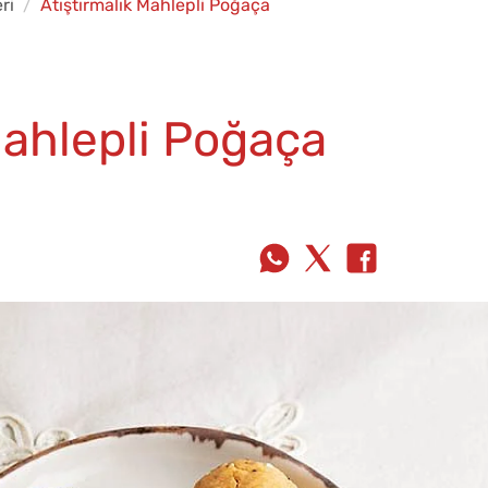
ri
Atıştırmalık Mahlepli Poğaça
Mahlepli Poğaça