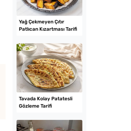
Lezzet Trendleri
 Baklava
Yağ Çekmeyen Çıtır
inde Borcam Tatlısı
Patlıcan Kızartması T