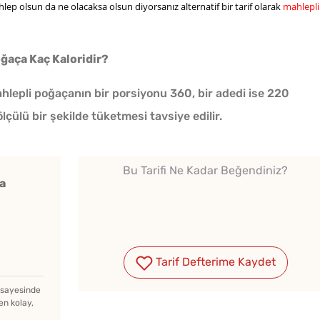
hlep olsun da ne olacaksa olsun diyorsanız alternatif bir tarif olarak
mahlepli
oğaça Kaç Kaloridir?
lepli poğaçanın bir porsiyonu 360, bir adedi ise 220
Kışlık Domates Sosunun
ölçülü bir şekilde tüketmesi tavsiye edilir.
İçine Ne Konur?
Bu Tarifi Ne Kadar Beğendiniz?
Bayat Ekmeği Saniyeler
a
İçinde Taze Hale Getiren
Yöntem
Soğuk
Soğuk Çorbaya Hangi
Tarif Defterime Kaydet
Lezzet
Baharatlar Konulur?
Tarifi
z sayesinde
en kolay,