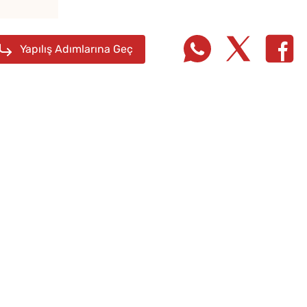
Evde Elma Sirkesi
Yapmanın 4 Püf Noktası
Yapılış Adımlarına Geç
10 Da
Poğaça