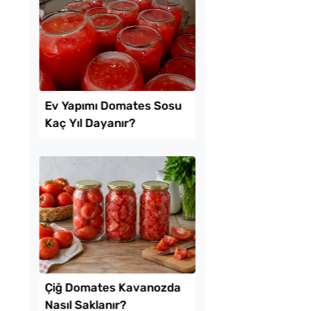
kikaya Sendeyim
Tavada Kolay Patates
sı Tarifi
Gözleme Tarifi