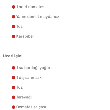
1 adet domates
Yarım demet maydanoz
Tuz
Karabiber
Üzeri için:
1 su bardağı yoğurt
1 diş sarımsak
Tuz
Tereyağı
Domates salçası