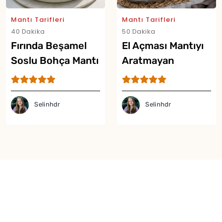
Mantı Tarifleri
Mantı Tarifleri
40 Dakika
50 Dakika
Fırında Beşamel
El Açması Mantıyı
Soslu Bohça Mantı
Aratmayan
Yor
Tarifi
Sosyete Mantısı
Tarifi
Selinhdr
Selinhdr