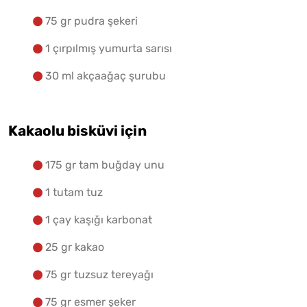
75 gr pudra şekeri
1 çırpılmış yumurta sarısı
30 ml akçaağaç şurubu
Kakaolu bisküvi için
175 gr tam buğday unu
1 tutam tuz
1 çay kaşığı karbonat
25 gr kakao
75 gr tuzsuz tereyağı
75 gr esmer şeker