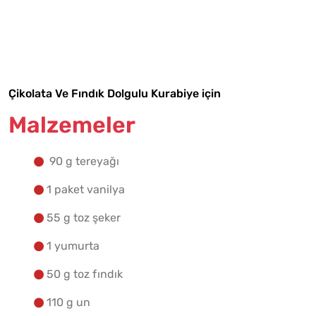
Malzemelere Geç
Yapılış Adımlarına Geç
Çikolata Ve Fındık Dolgulu Kurabiye için
Malzemeler
90 g tereyağı
1 paket vanilya
55 g toz şeker
1 yumurta
50 g toz fındık
110 g un