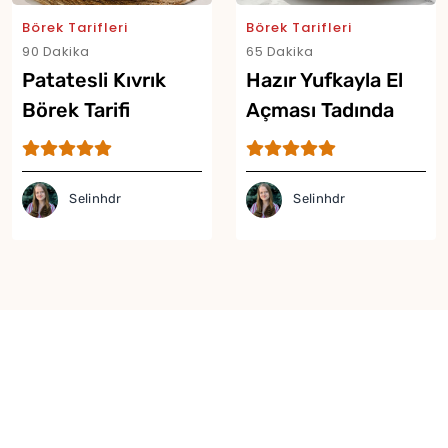
Börek Tarifleri
Börek Tarifleri
90 Dakika
65 Dakika
Patatesli Kıvrık
Hazır Yufkayla El
Börek Tarifi
Açması Tadında
Yor
Çıtır Börek Tarifi
Selinhdr
Selinhdr