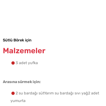
Tarif Defterime Kaydet
Sütlü Börek için
Malzemeler
Malzemelere Geç
Yapılış Adımlarına Geç
3 adet yufka
Arasına sürmek için:
2 su bardağı sütYarım su bardağı sıvı yağ2 adet
yumurta