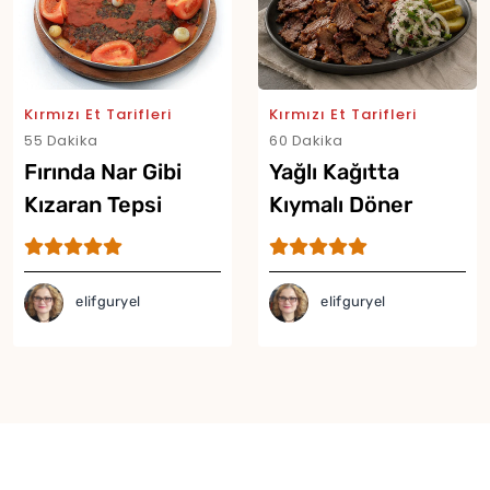
Kırmızı Et Tarifleri
Kırmızı Et Tarifleri
55 Dakika
60 Dakika
Fırında Nar Gibi
Yağlı Kağıtta
Kızaran Tepsi
Kıymalı Döner
Kebabı Tarifi
Tarifi
Yor
elifguryel
elifguryel