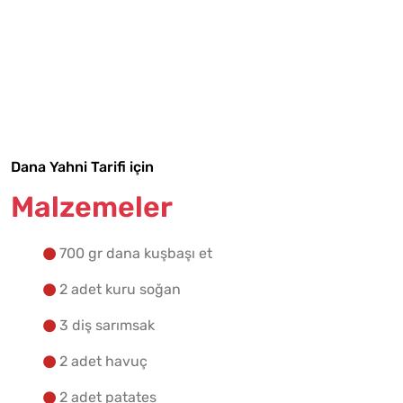
Tarif Defterime Kaydet
Dana Yahni Tarifi için
Malzemeler
Malzemelere Geç
700 gr dana kuşbaşı et
Yapılış Adımlarına Geç
2 adet kuru soğan
3 diş sarımsak
2 adet havuç
2 adet patates