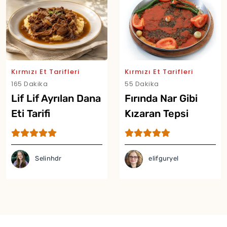
Kırmızı Et Tarifleri
Kırmızı Et Tarifleri
165 Dakika
55 Dakika
Lif Lif Ayrılan Dana
Fırında Nar Gibi
Eti Tarifi
Kızaran Tepsi
Kebabı Tarifi
Selinhdr
elifguryel
Yor