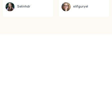
Selinhdr
elifguryel