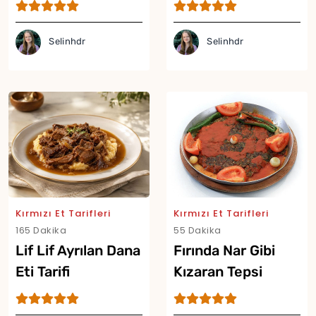
Tarifi
Selinhdr
Selinhdr
Yor
Kırmızı Et Tarifleri
Kırmızı Et Tarifleri
165 Dakika
55 Dakika
Lif Lif Ayrılan Dana
Fırında Nar Gibi
Eti Tarifi
Kızaran Tepsi
Kebabı Tarifi