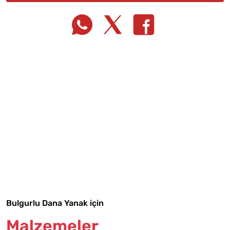
Tarif Defterime Kaydet
Malzemelere Geç
Bulgurlu Dana Yanak için
Malzemeler
Yapılış Adımlarına Geç