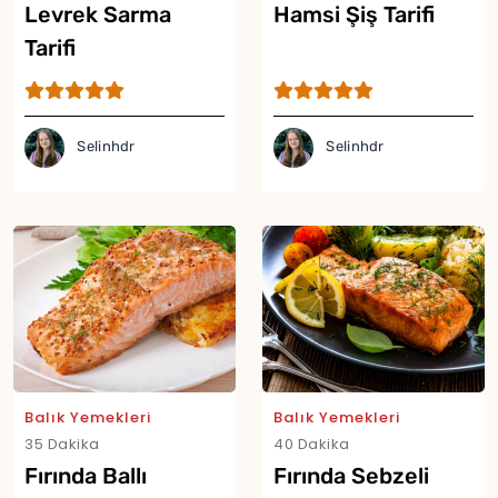
Levrek Sarma
Hamsi Şiş Tarifi
Yor
Tarifi
Selinhdr
Selinhdr
Balık Yemekleri
Balık Yemekleri
35 Dakika
40 Dakika
Fırında Ballı
Fırında Sebzeli