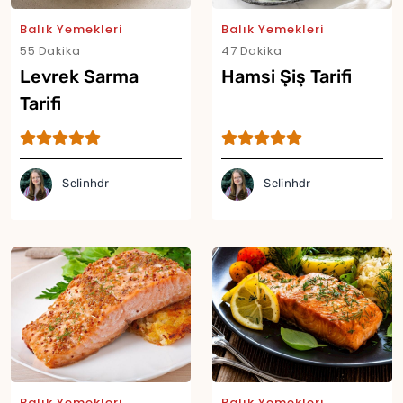
Balık Yemekleri
Balık Yemekleri
55 Dakika
47 Dakika
Levrek Sarma
Hamsi Şiş Tarifi
Yor
Tarifi
Selinhdr
Selinhdr
Balık Yemekleri
Balık Yemekleri