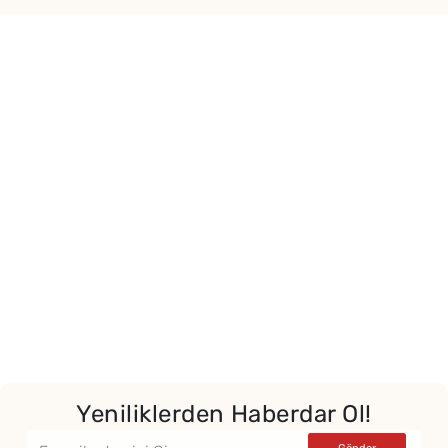
Yor
Yeniliklerden Haberdar Ol!