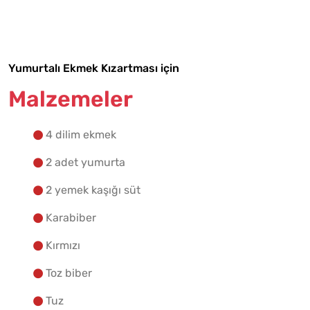
Tarif Defterime Kaydet
Yumurtalı Ekmek Kızartması için
Malzemelere Geç
Malzemeler
Yapılış Adımlarına Geç
4 dilim ekmek
2 adet yumurta
2 yemek kaşığı süt
Karabiber
Kırmızı
Toz biber
Tuz