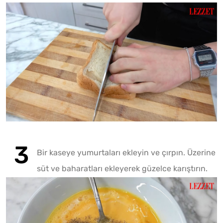
Play
Bir kaseye yumurtaları ekleyin ve çırpın. Üzerine
süt ve baharatları ekleyerek güzelce karıştırın.
Play
Mute