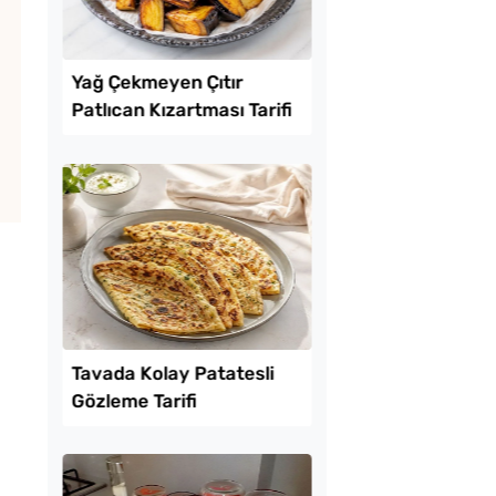
Lezzet Trendleri
 Domates Biber
Yağ Çekmeyen Çıtır
vesi Tarifi
Patlıcan Kızartması T