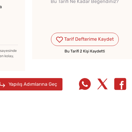
Bu Tarifi Ne Kadar Beğendiniz?
a
Tarif Defterime Kaydet
Kışlık Domates Sosunun
İçine Ne Konur?
z sayesinde
Bu Tarifi 2 Kişi Kaydetti
en kolay,
Soğuk Çorbaya Hangi
Baharatlar Konulur?
Yapılış Adımlarına Geç
Kışlık
Bayat Ekmeği Saniyeler
Konser
İçinde Taze Hale Getiren
Yöntem