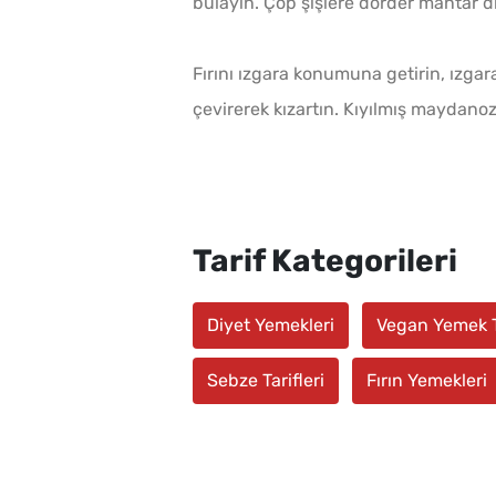
bulayın. Çöp şişlere dörder mantar di
Fırını ızgara konumuna getirin, ızgara 
çevirerek kızartın. Kıyılmış maydanoz 
Tarif Kategorileri
Diyet Yemekleri
Vegan Yemek Ta
Sebze Tarifleri
Fırın Yemekleri