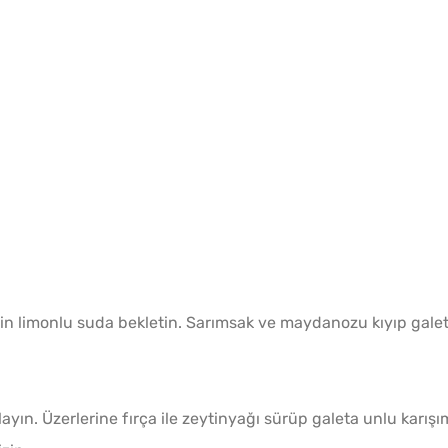
10 Da
Poğaça
çin limonlu suda bekletin. Sarımsak ve maydanozu kıyıp gale
Az Kıy
Köftesi
layın. Üzerlerine fırça ile zeytinyağı sürüp galeta unlu karış