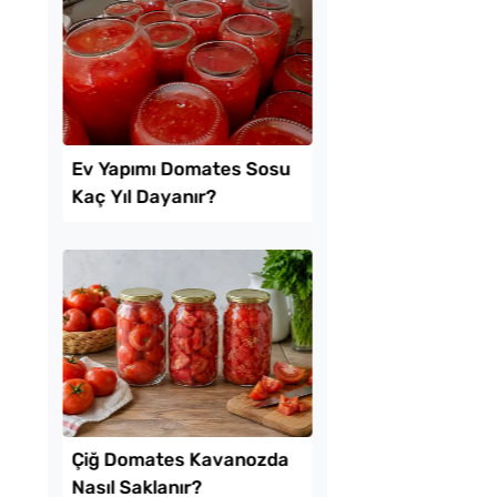
 Baklava
Tavada Kolay Patates
inde Borcam Tatlısı
Gözleme Tarifi