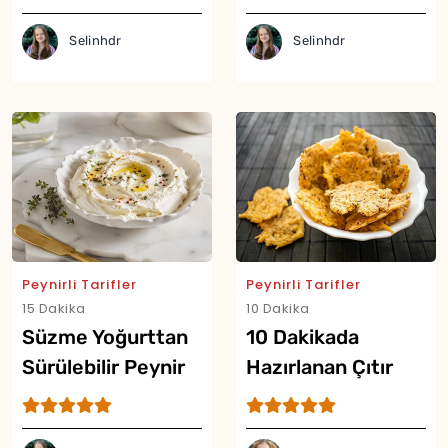
Tarifi
Selinhdr
Selinhdr
Peynirli Tarifler
Peynirli Tarifler
15 Dakika
10 Dakika
Yor
Süzme Yoğurttan
10 Dakikada
Sürülebilir Peynir
Hazırlanan Çıtır
Tarifi
Peynir Cipsi Tarifi