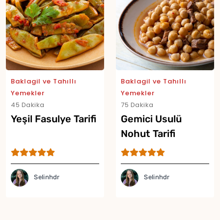
Baklagil ve Tahıllı
Baklagil ve Tahıllı
Yemekler
Yemekler
45 Dakika
75 Dakika
Yeşil Fasulye Tarifi
Gemici Usulü
Nohut Tarifi
Selinhdr
Selinhdr