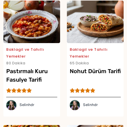
Baklagil ve Tahıllı
Baklagil ve Tahıllı
Yemekler
Yemekler
80 Dakika
65 Dakika
Pastırmalı Kuru
Nohut Dürüm Tarifi
Fasulye Tarifi
Selinhdr
Selinhdr