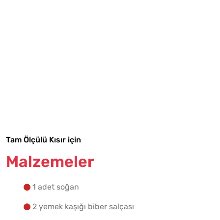
Tarif Defterime Kaydet
Tam Ölçülü Kısır için
Malzemeler
Malzemelere Geç
1 adet soğan
Yapılış Adımlarına Geç
2 yemek kaşığı biber salçası