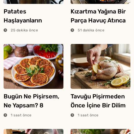
Patates
Kızartma Yağına Bir
Haşlayanların
Parça Havuç Atınca
Bilmesi Gereken
Ne Olur?
25 dakika önce
51 dakika önce
Şeker Hilesi
Bugün Ne Pişirsem,
Tavuğu Pişirmeden
Ne Yapsam? 8
Önce İçine Bir Dilim
Ağustos 2026
Limon Atarsanız Ne
1 saat önce
1 saat önce
Olur?