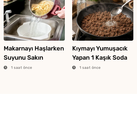
Makarnayı Haşlarken
Kıymayı Yumuşacık
Suyunu Sakın
Yapan 1 Kaşık Soda
Dökmeyin
Yöntemi
1 saat önce
1 saat önce