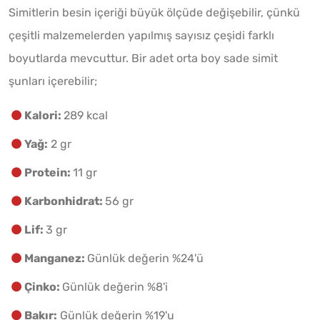
Simitlerin besin içeriği büyük ölçüde değişebilir, çünkü
çeşitli malzemelerden yapılmış sayısız çeşidi farklı
boyutlarda mevcuttur. Bir adet orta boy sade simit
şunları içerebilir;
Kalori:
289 kcal
Yağ:
2 gr
Protein:
11 gr
Karbonhidrat:
56 gr
Lif:
3 gr
Manganez:
Günlük değerin %24'ü
Çinko:
Günlük değerin %8'i
Bakır:
Günlük değerin %19'u