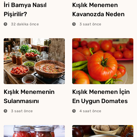
İri Bamya Nasıl
Kışlık Menemen
Pişirilir?
Kavanozda Neden
Bozulur?
32 dakika önce
3 saat önce
Kışlık Menemenin
Kışlık Menemen İçin
Sulanmasını
En Uygun Domates
Engelleyecek 5 Şey
Nasıl Seçilir?
3 saat önce
4 saat önce