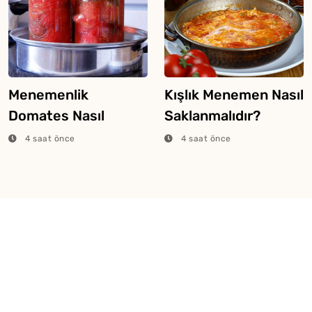
Menemenlik
Kışlık Menemen Nasıl
Domates Nasıl
Saklanmalıdır?
Hazırlanır?
4 saat önce
4 saat önce