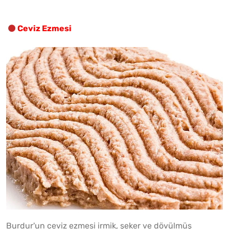
Ceviz Ezmesi
Burdur'un ceviz ezmesi irmik, şeker ve dövülmüş