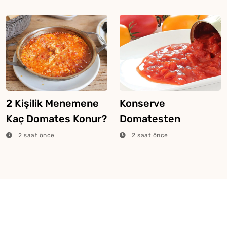
2 Kişilik Menemene
Konserve
Kaç Domates Konur?
Domatesten
Menemen Nasıl
2 saat önce
2 saat önce
Yapılır?