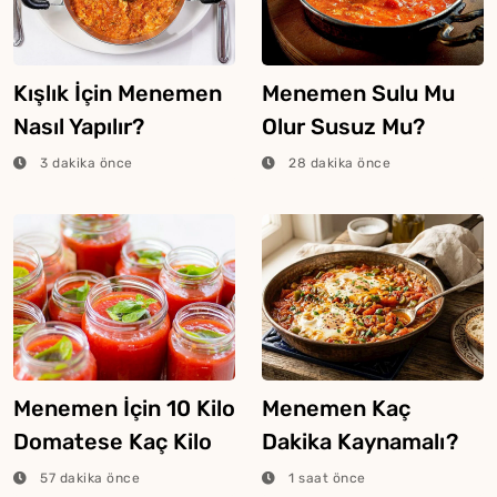
Kışlık İçin Menemen
Menemen Sulu Mu
Nasıl Yapılır?
Olur Susuz Mu?
3 dakika önce
28 dakika önce
Menemen İçin 10 Kilo
Menemen Kaç
Domatese Kaç Kilo
Dakika Kaynamalı?
Biber Konulur?
57 dakika önce
1 saat önce