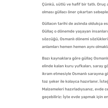
Çünkü, sütlü ve hafif bir tatlı. Oruç
olması güllacı öner çıkartan sebeple
Güllacın tarihi de aslında oldukça 
Güllaç o dönemde yaşayan insanları
Çiğ Domates Kavanozd
sözcüğü, Osmanlı dönemi sözlükleri
Nasıl Saklanır?
anlamları hemen hemen aynı olmakla b
Bazı kaynaklara göre güllaç Osmanlı 
Tarhana Hamuru Kaç G
elinde kalan kuru yufkaları, saray gö
Mayalandırılır?
ikram etmesiyle Osmanlı sarayına girdi
toz şeker ile kolayca hazırlanır. İste
Malzemeleri hazırladıysanız, evde cev
Ev Yapımı Domates Sos
geçebiliriz: İşte evde yapmak için enf
Kaç Yıl Dayanır?