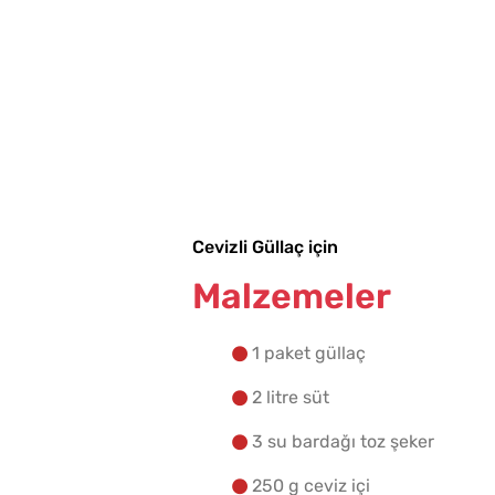
Cevizli Güllaç için
Malzemeler
1 paket güllaç
2 litre süt
3 su bardağı toz şeker
250 g ceviz içi