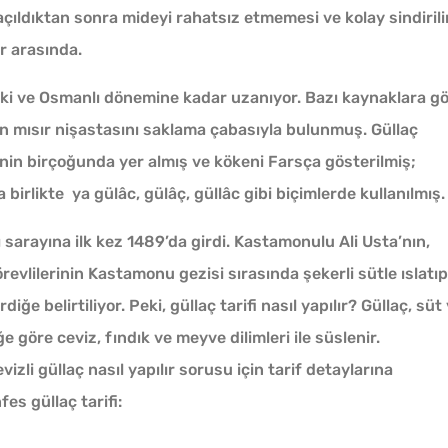
 açıldıktan sonra mideyi rahatsız etmemesi ve kolay sindirili
r arasında.
eski ve Osmanlı dönemine kadar uzanıyor. Bazı kaynaklara g
n mısır nişastasını saklama çabasıyla bulunmuş. Güllaç
a
nin birçoğunda yer almış ve kökeni Farsça gösterilmiş;
irlikte ya gülâc, gülâç, güllâc gibi biçimlerde kullanılmış.
sarayına ilk kez 1489’da girdi. Kastamonulu Ali Usta’nın,
ün
revlilerinin Kastamonu gezisi sırasında şekerli sütle ıslatıp
ğe belirtiliyor. Peki, güllaç tarifi nasıl yapılır? Güllaç, süt
ğe göre ceviz, fındık ve meyve dilimleri ile süslenir.
Yağ Çekmeyen Çıtır
Kahval
izli güllaç nasıl yapılır sorusu için tarif detaylarına
u
Patlıcan Kızartması Tarifi
Kaygan
es güllaç tarifi: