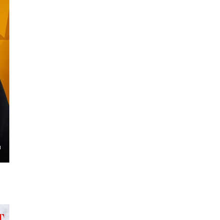
ngs
Enter
fullscreen