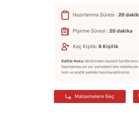
Evde Elma Sirkesi
Hazırlanma Süresi :
20 dakik
Yapmanın 4 Püf Noktası
Pişirme Süresi :
20 dakika
Kaç Kişilik:
8 Kişilik
Editör Notu:
Birbirinden lezzetli tariflerimi
hazırlaması en zor yemekleri bile olabilecek 
hızlı ve pratik şekilde hazırlayabilirsiniz.
Malzemelere Geç