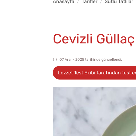
Anasayfa
Tarifler
Sütlü Tatlılar
Cevizli Güllaç
07 Aralık 2025 tarihinde güncellendi.
Lezzet Test Ekibi tarafından test ed