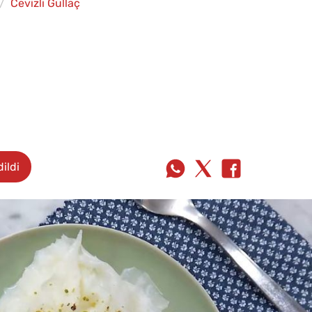
Cevizli Güllaç
ildi