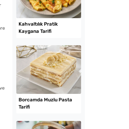
r
Lezzet Trendleri
öre
 ve
tılık Pratik
Çiğ Domates Kavano
a Tarifi
Nasıl Saklanır?