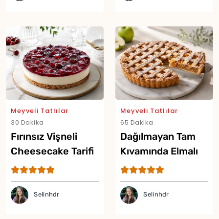
Meyveli Tatlılar
Meyveli Tatlılar
30 Dakika
65 Dakika
Fırınsız Vişneli
Dağılmayan Tam
Cheesecake Tarifi
Kıvamında Elmalı
Turta Tarifi
Selinhdr
Selinhdr