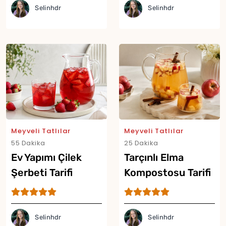
Selinhdr
Selinhdr
Meyveli Tatlılar
Meyveli Tatlılar
55 Dakika
25 Dakika
Ev Yapımı Çilek
Tarçınlı Elma
Şerbeti Tarifi
Kompostosu Tarifi
Yor
Selinhdr
Selinhdr