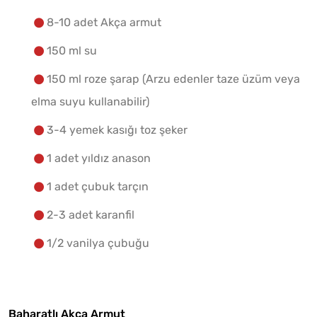
8-10 adet Akça armut
150 ml su
150 ml roze şarap (Arzu edenler taze üzüm veya
elma suyu kullanabilir)
3-4 yemek kasığı toz şeker
1 adet yıldız anason
1 adet çubuk tarçın
2-3 adet karanfil
1/2 vanilya çubuğu
Baharatlı Akça Armut