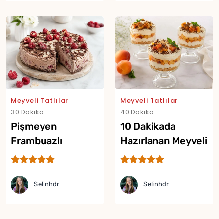
Meyveli Tatlılar
Meyveli Tatlılar
Yor
30 Dakika
40 Dakika
Pişmeyen
10 Dakikada
Frambuazlı
Hazırlanan Meyveli
Rokoko Tarifi
Trifle Tarifi
Selinhdr
Selinhdr