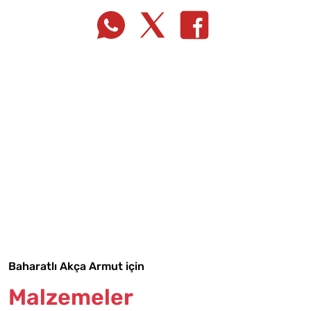
Tarif Defterime Kaydet
Malzemelere Geç
Baharatlı Akça Armut için
Yapılış Adımlarına Geç
Malzemeler