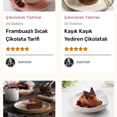
Çikolatalı Tatlılar
Çikolatalı Tatlılar
20 Dakika
30 Dakika
Frambuazlı Sıcak
Kaşık Kaşık
Çikolata Tarifi
Yediren Çikolatalı
Fıstıklı Puding
Tarifi
Selinhdr
Selinhdr