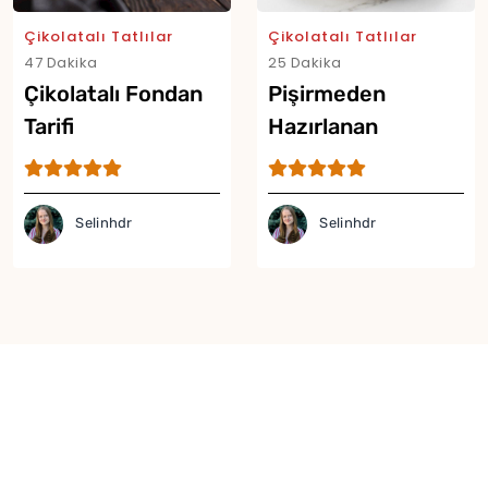
Çikolatalı Tatlılar
Çikolatalı Tatlılar
47 Dakika
25 Dakika
Çikolatalı Fondan
Pişirmeden
Tarifi
Hazırlanan
Yumurtasız
Mousse Tarifi
Selinhdr
Selinhdr
Yor