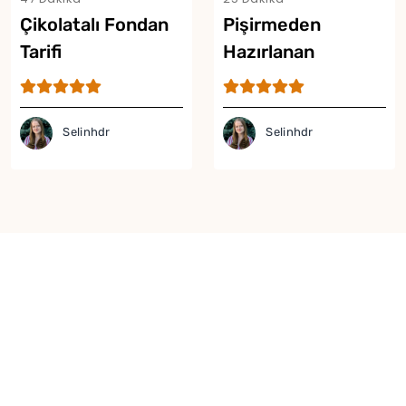
Çikolatalı Fondan
Pişirmeden
Tarifi
Hazırlanan
Yumurtasız
Mousse Tarifi
Selinhdr
Selinhdr
Yor