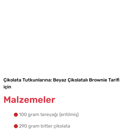
Tarif Defterime Kaydet
Çikolata Tutkunlarına: Beyaz Çikolatalı Brownie Tarifi
için
Malzemeler
Malzemelere Geç
Yapılış Adımlarına Geç
100 gram tereyağı (eritilmiş)
290 gram bitter çikolata