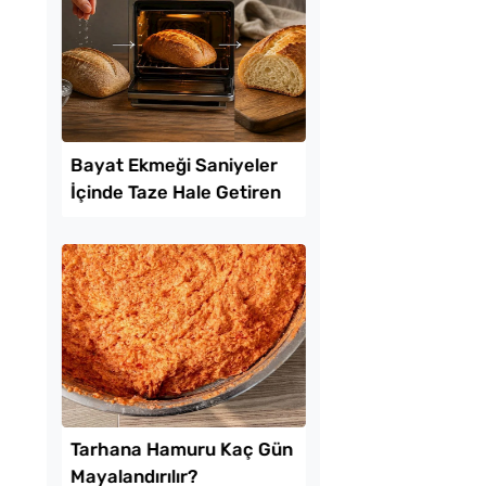
Tel Tel Ayrılan Tava
Katmer Tarifi
10 Dakikaya Sende
Poğaçası Tarifi
Elma Sirkesi
Az Kıymayla Kıbrıs
anın 4 Püf Noktası
Köftesi Tarifi