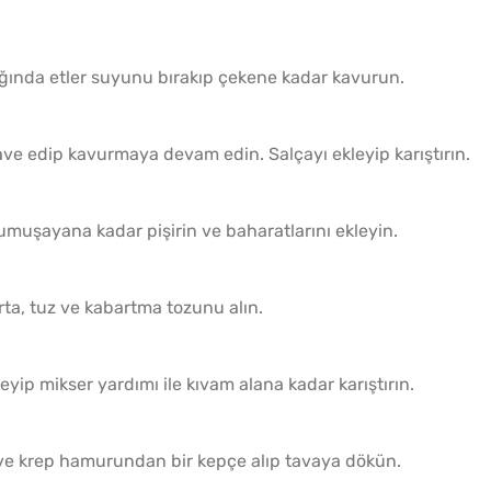
ğında etler suyunu bırakıp çekene kadar kavurun.
ave edip kavurmaya devam edin. Salçayı ekleyip karıştırın.
yumuşayana kadar pişirin ve baharatlarını ekleyin.
rta, tuz ve kabartma tozunu alın.
yip mikser yardımı ile kıvam alana kadar karıştırın.
n ve krep hamurundan bir kepçe alıp tavaya dökün.