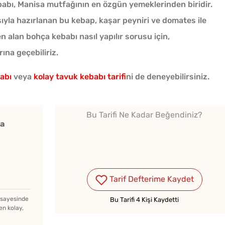
babı, Manisa mutfağının en özgün yemeklerinden biridir.
ıyla hazırlanan bu kebap, kaşar peyniri ve domates ile
n alan bohça kebabı nasıl yapılır sorusu için,
na geçebiliriz.
abı
veya
kolay tavuk kebabı tarifi
ni de deneyebilirsiniz.
Bu Tarifi Ne Kadar Beğendiniz?
ka
★★★★★
★★★★★
★★★★★
Tavada Kolay Patatesli
Ev Y
Tarif Defterime Kaydet
ısı
Gözleme Tarifi
Kaç Y
z sayesinde
Bu Tarifi 4 Kişi Kaydetti
en kolay,