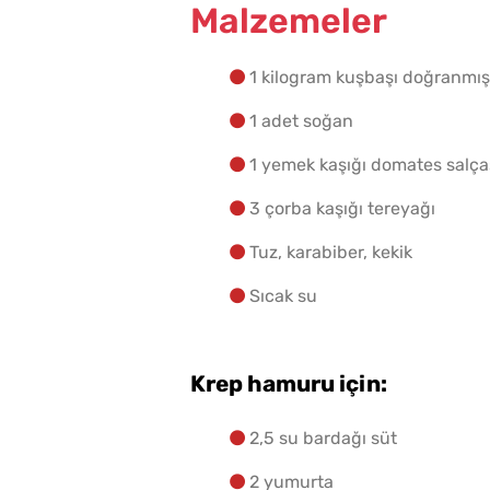
Malzemeler
1 kilogram kuşbaşı doğranmış
10 Dakikaya Sendeyim
Poğaçası Tarifi
1 adet soğan
1 yemek kaşığı domates salça
3 çorba kaşığı tereyağı
Tuz, karabiber, kekik
Sıcak su
Krep hamuru için:
Az Kıymayla Kıbrıs
2,5 su bardağı süt
Köftesi Tarifi
2 yumurta