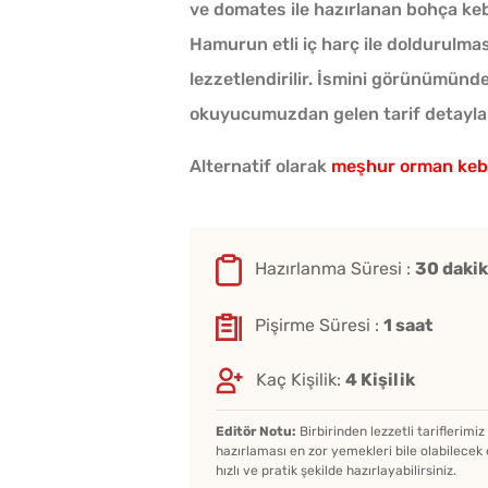
ve domates ile hazırlanan bohça ke
Hamurun etli iç harç ile doldurulmas
lezzetlendirilir. İsmini görünümünde
okuyucumuzdan gelen tarif detayları
mı Domates Sosu
Alternatif olarak
meşhur orman keb
Dayanır?
Hazırlanma Süresi :
30 daki
ma Sirkesi
n 4 Püf Noktası
Pişirme Süresi :
1 saat
Soğuk Baklava
Kaç Kişilik:
4 Kişilik
kmeği Saniyeler
Lezzetinde Borcam Tatl
aze Hale Getiren
Editör Notu:
Birbirinden lezzetli tariflerimi
Tarifi
hazırlaması en zor yemekleri bile olabilecek 
hızlı ve pratik şekilde hazırlayabilirsiniz.