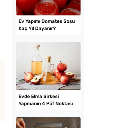
Lezzet Trendleri
apımı Domates Sosu
Soğuk Baklava
ıl Dayanır?
Lezzetinde Borcam T
Tarifi