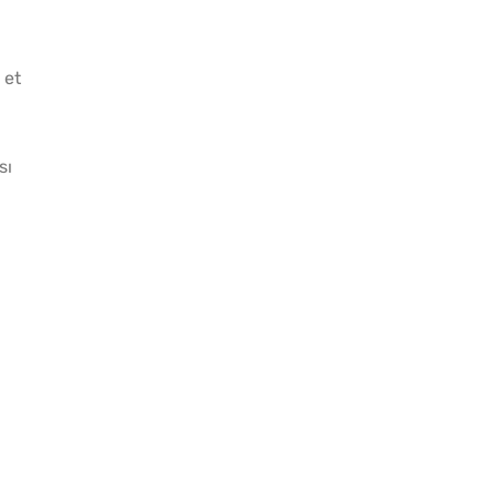
 et
Çiğ Domates Kavanozda
Baya
Nasıl Saklanır?
İçind
Yönt
sı
Kışlık Domates Sosunun
Tarh
İçine Ne Konur?
Mayal