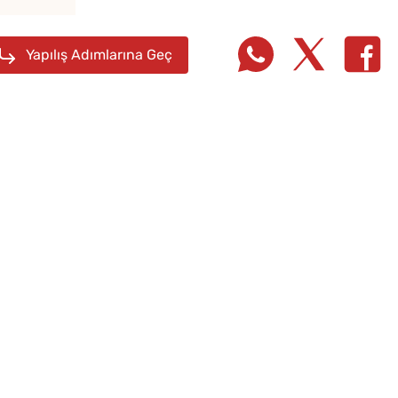
Yapılış Adımlarına Geç
Sadece 1 Patates ve 1
Evde 
Bardak Un ile Tavada
Yapm
Gözleme Tarifi