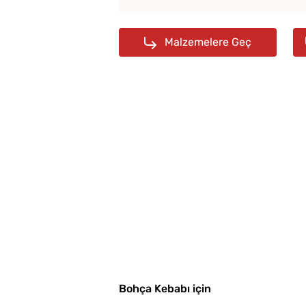
 Hamuru Kaç Gün
ırılır?
Malzemelere Geç
Tel Tel Ayrılan Tavada
Katmer Tarifi
Bohça Kebabı için