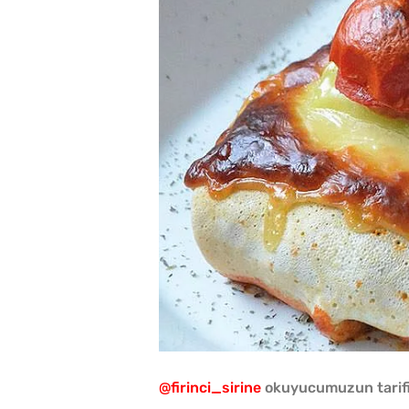
@firinci_sirine
okuyucumuzun tarifiy