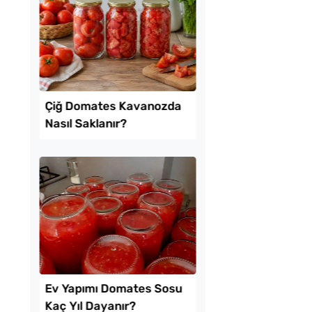
 Baklava
Tavada Kolay Patates
inde Borcam Tatlısı
Gözleme Tarifi