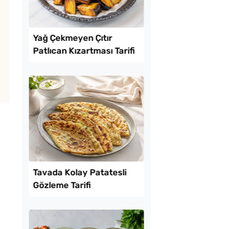
Lezzet Trendleri
uf Kabaran Kaşık
Yağ Çekmeyen Çıtır
i Tarifi
Patlıcan Kızartması T