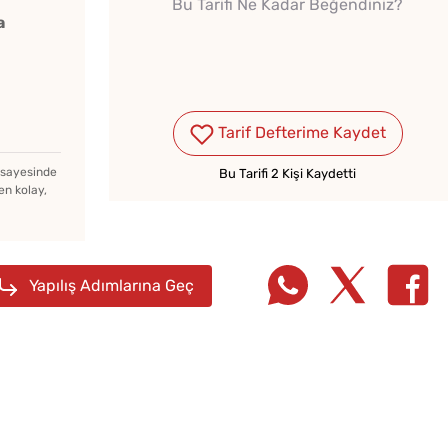
Bu Tarifi Ne Kadar Beğendiniz?
a
Tarif Defterime Kaydet
Kışlık Domates Sosunun
İçine Ne Konur?
z sayesinde
Bu Tarifi 2 Kişi Kaydetti
en kolay,
Evde Elma Sirkesi
Yapmanın 4 Püf Noktası
Yapılış Adımlarına Geç
Puf P
Soğuk Çorbaya Hangi
Dökmes
Baharatlar Konulur?