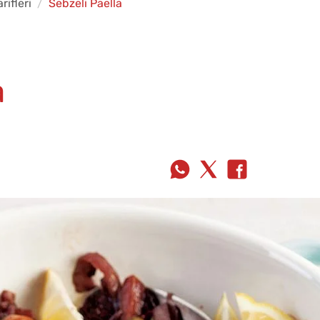
ifleri
Sebzeli Paella
a