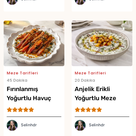
Meze Tarifleri
Meze Tarifleri
45 Dakika
20 Dakika
Fırınlanmış
Anjelik Erikli
Yoğurtlu Havuç
Yoğurtlu Meze
Mezesi Tarifi
Tarifi
Yor
Selinhdr
Selinhdr