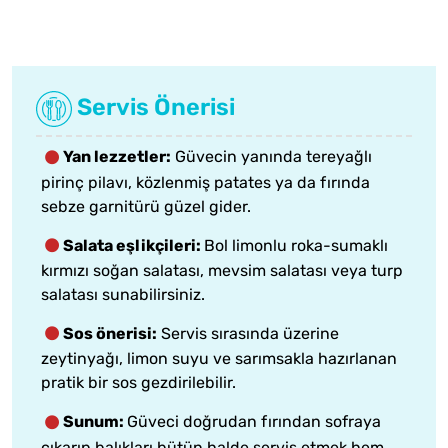
Servis Önerisi
Yan lezzetler:
Güvecin yanında tereyağlı
pirinç pilavı, közlenmiş patates ya da fırında
sebze garnitürü güzel gider.
Salata eşlikçileri:
Bol limonlu roka-sumaklı
kırmızı soğan salatası, mevsim salatası veya turp
salatası sunabilirsiniz.
Sos önerisi:
Servis sırasında üzerine
zeytinyağı, limon suyu ve sarımsakla hazırlanan
pratik bir sos gezdirilebilir.
Sunum:
Güveci doğrudan fırından sofraya
çıkarıp balıkları bütün halde servis etmek hem