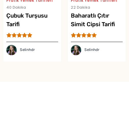
Pratik Yemek Tarifleri
Pratik Yemek Tarifleri
40 Dakika
22 Dakika
Çubuk Turşusu
Baharatlı Çıtır
Tarifi
Simit Cipsi Tarifi
Selinhdr
Selinhdr
Yor