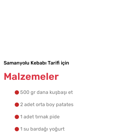
Tarif Defterime Kaydet
Samanyolu Kebabı Tarifi için
Malzemeler
Malzemelere Geç
500 gr dana kuşbaşı et
Yapılış Adımlarına Geç
2 adet orta boy patates
1 adet tırnak pide
1 su bardağı yoğurt