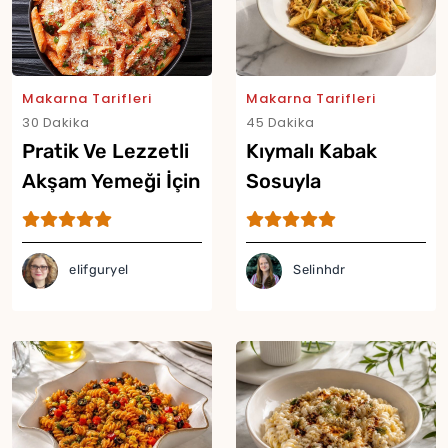
Makarna Tarifleri
Makarna Tarifleri
30 Dakika
45 Dakika
Pratik Ve Lezzetli
Kıymalı Kabak
Akşam Yemeği İçin
Sosuyla
Tek Tavada
Hazırlanan En
Makarna Tarifi
Pratik Makarna
Tarifi
elifguryel
Selinhdr