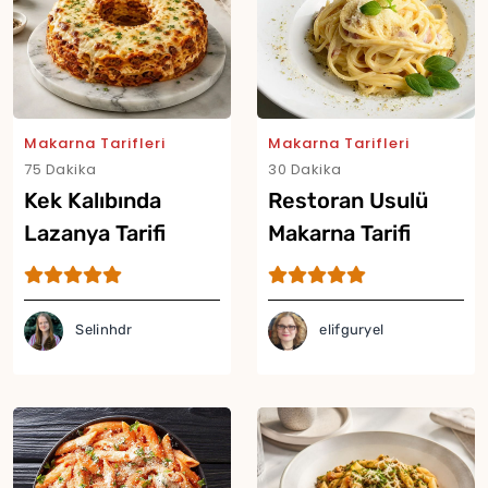
Makarna Tarifleri
Makarna Tarifleri
75 Dakika
30 Dakika
Kek Kalıbında
Restoran Usulü
Lazanya Tarifi
Makarna Tarifi
Selinhdr
elifguryel
Yor