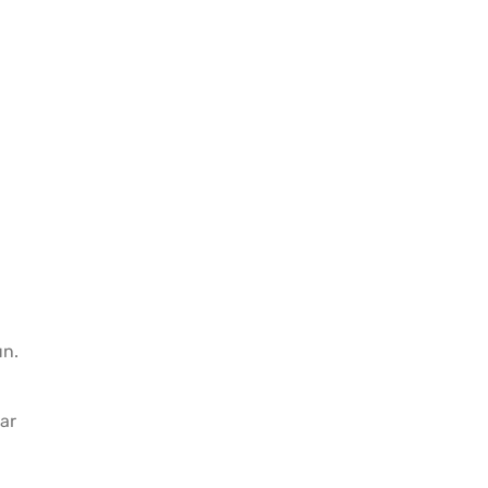
un.
ar