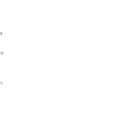
da
ir
n.