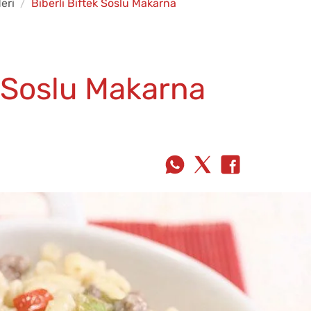
eri
Biberli Biftek Soslu Makarna
k Soslu Makarna