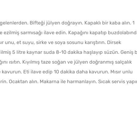
 gelenlerden. Bifteği jülyen doğrayın. Kapaklı bir kaba alın. 1
le ezilmiş sarmısağı ilave edin. Kapağını kapatıp buzdolabın
r unu, et suyu, sirke ve soya sosunu karıştırın. Dirsek
dilmiş 5 litre kaynar suda 8-10 dakika haşlayıp süzün. Geniş b
ını ısıtın. Kıyılmış taze soğan ve jülyen doğranmış salçalık
 kavurun. Eti ilave edip 10 dakika daha kavurun. Mısır unlu
irin. Ocaktan alın. Makarna ile harmanlayın. Sıcak servis yapı