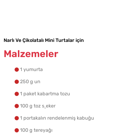
Malzemelere Geç
Yapılış Adımlarına Geç
Narlı Ve Çikolatalı Mini Turtalar için
Malzemeler
1 yumurta
250 g un
1 paket kabartma tozu
100 g toz s¸eker
1 portakalın rendelenmiş kabuğu
100 g tereyağı