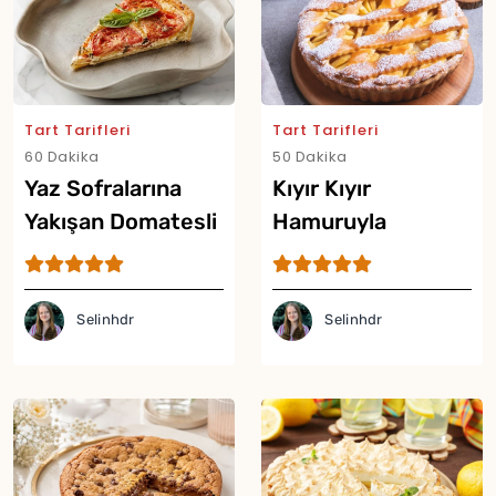
Tart Tarifleri
Tart Tarifleri
60 Dakika
50 Dakika
Yaz Sofralarına
Kıyır Kıyır
Yakışan Domatesli
Hamuruyla
Tart Tarifi
Şeftalili Tart Tarifi
Selinhdr
Selinhdr