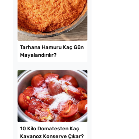
rma Tadında
Evde Kolay Mayasız
erollü Yaz Pastası
Kıymalı Pide Tarifi