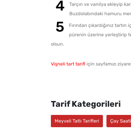
Tarçın ve vanilya ekleyip kar
Buzdolabındaki hamuru merda
Fırından çıkardığınız tartın i
pürenin üzerine yerleştirip te
olsun.
Vişneli tart tarifi
için sayfamızı ziyar
Tarif Kategorileri
Meyveli Tatlı Tarifleri
Çay Saati 