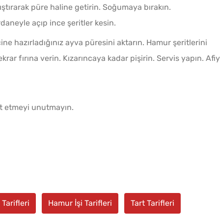
ıştırarak püre haline getirin. Soğumaya bırakın.
neyle açıp ince şeritler kesin.
çine hazırladığınız ayva püresini aktarın. Hamur şeritlerini
krar fırına verin. Kızarıncaya kadar pişirin. Servis yapın. Afi
et etmeyi unutmayın.
Tarifleri
Hamur İşi Tarifleri
Tart Tarifleri