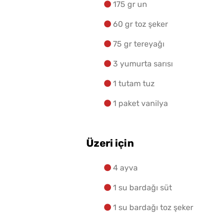
175 gr un
60 gr toz şeker
75 gr tereyağı
3 yumurta sarısı
1 tutam tuz
1 paket vanilya
Üzeri için
4 ayva
1 su bardağı süt
1 su bardağı toz şeker