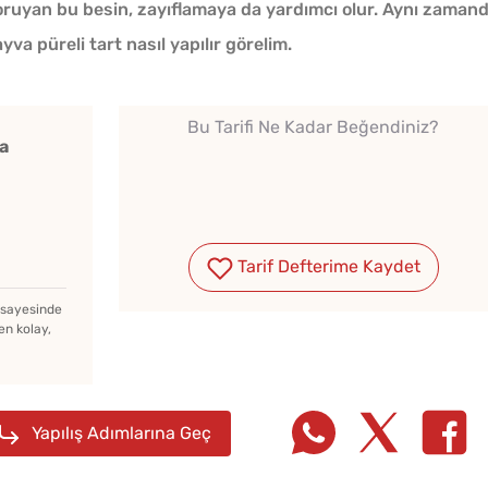
 koruyan bu besin, zayıflamaya da yardımcı olur. Aynı zaman
yva püreli tart nasıl yapılır görelim.
Bu Tarifi Ne Kadar Beğendiniz?
a
Tombik Tatlı Çörek Nasıl
Yapılır?
Tarif Defterime Kaydet
Kışlık Domates
Konservesi Kaç Dakika
z sayesinde
en kolay,
Kaynatılmalı?
Pofud
Ev Yapımı Kuru Tarhana
Tarifi
Nasıl Yapılır?
Yapılış Adımlarına Geç