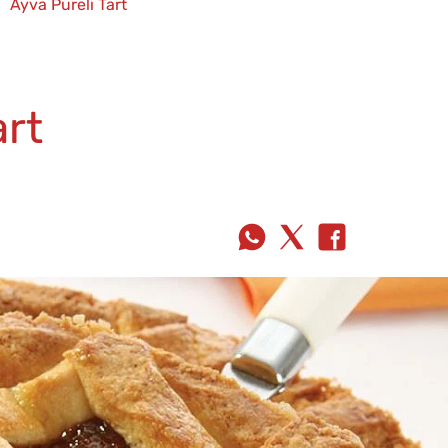
Ayva Püreli Tart
art