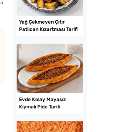
da
Lezzet Trendleri
uk Yumurtalı Ekmek
Yağ Çekmeyen Çıtır
Patlıcan Kızartması T