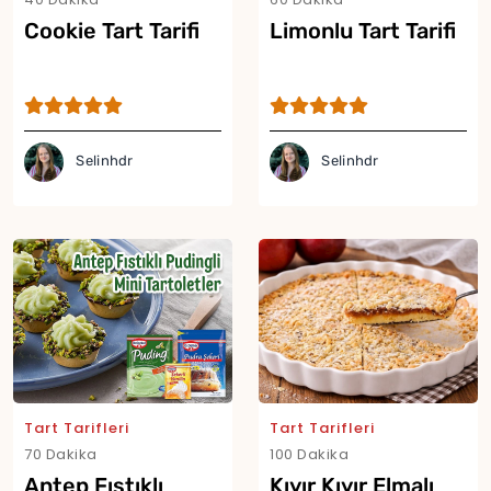
Cookie Tart Tarifi
Limonlu Tart Tarifi
Selinhdr
Selinhdr
Yor
Tart Tarifleri
Tart Tarifleri
70 Dakika
100 Dakika
Antep Fıstıklı
Kıyır Kıyır Elmalı