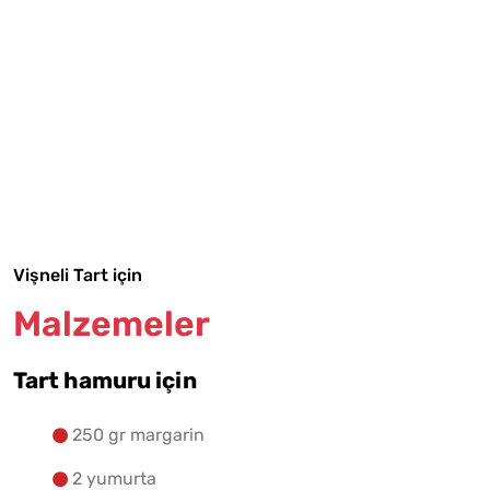
Tarif Defterime Kaydet
Malzemelere Geç
Vişneli Tart için
Yapılış Adımlarına Geç
Malzemeler
Tart hamuru için
250 gr margarin
2 yumurta