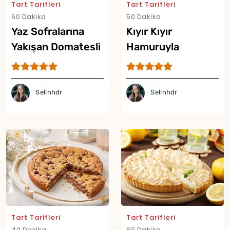
Tart Tarifleri
Tart Tarifleri
60 Dakika
50 Dakika
Yaz Sofralarına
Kıyır Kıyır
Yakışan Domatesli
Hamuruyla
Tart Tarifi
Şeftalili Tart Tarifi
Selinhdr
Selinhdr
Tart Tarifleri
Tart Tarifleri
40 Dakika
60 Dakika