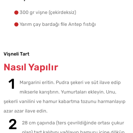
300 gr vişne (çekirdeksiz)
Yarım çay bardağı file Antep fıstığı
Vişneli Tart
Nasıl Yapılır
Margarini eritin. Pudra şekeri ve süt ilave edip
mikserle karıştırın. Yumurtaları ekleyin. Unu,
şekerli vanilini ve hamur kabartma tozunu harmanlayıp
azar azar ilave edin.
28 cm çapında (ters çevrildiğinde ortası çukur
olan) tart kalıbını yağlayıp hamuru içine dökün.