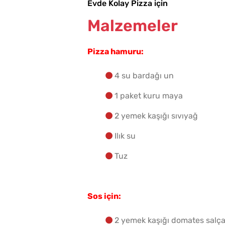
Evde Kolay Pizza için
Malzemeler
Pizza hamuru:
4 su bardağı un
1 paket kuru maya
2 yemek kaşığı sıvıyağ
Ilık su
Tuz
Sos için:
2 yemek kaşığı domates salça