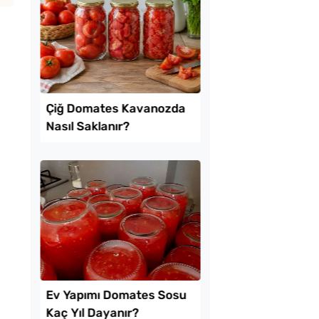
l Ayrılan Tavada
Az Kıymayla Kıbrıs
 Tarifi
Köftesi Tarifi