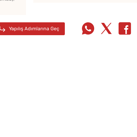
Kışlık Domates Sosunun
İçine Ne Konur?
Yapılış Adımlarına Geç
Tel Te
Katmer