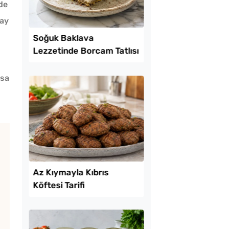
de
lay
Lezzet Trendleri
ısa
 Kolay Patatesli
Soğuk Baklava
e Tarifi
Lezzetinde Borcam Ta
Tarifi