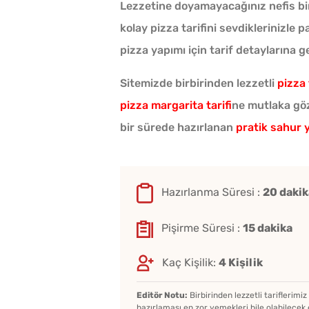
Lezzetine doyamayacağınız nefis bir 
kolay pizza tarifini sevdiklerinizle
pizza yapımı için tarif detaylarına g
Sitemizde birbirinden lezzetli
pizza 
pizza margarita tarifi
ne mutlaka göz
bir sürede hazırlanan
pratik sahur 
Hazırlanma Süresi :
20 dakik
Pişirme Süresi :
15 dakika
Kaç Kişilik:
4 Kişilik
Editör Notu:
Birbirinden lezzetli tariflerimi
hazırlaması en zor yemekleri bile olabilecek 