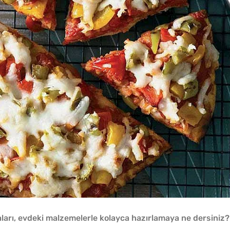
aları, evdeki malzemelerle kolayca hazırlamaya ne dersiniz?