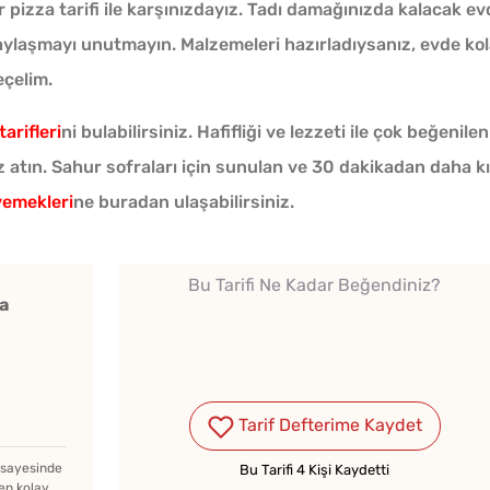
pizza tarifi ile karşınızdayız. Tadı damağınızda kalacak ev
 paylaşmayı unutmayın. Malzemeleri hazırladıysanız, evde ko
eçelim.
tarifleri
ni bulabilirsiniz. Hafifliği ve lezzeti ile çok beğenilen
Tarhana Hamuru Kaç Gün
 atın. Sahur sofraları için sunulan ve 30 dakikadan daha k
Mayalandırılır?
yemekleri
ne buradan ulaşabilirsiniz.
Bayat Ekmeği Saniyeler
Bu Tarifi Ne Kadar Beğendiniz?
a
İçinde Taze Hale Getiren
Yöntem
Tavada
Evde Elma Sirkesi
Gözlem
Tarif Defterime Kaydet
Yapmanın 4 Püf Noktası
z sayesinde
Bu Tarifi 4 Kişi Kaydetti
en kolay,