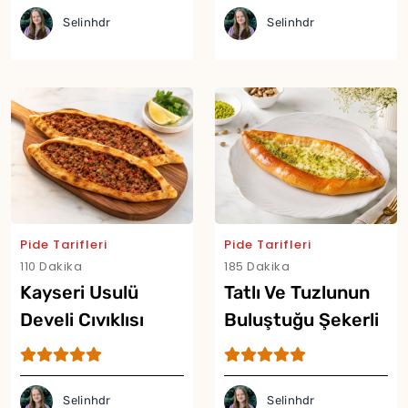
Selinhdr
Selinhdr
Pide Tarifleri
Pide Tarifleri
110 Dakika
185 Dakika
Yor
Kayseri Usulü
Tatlı Ve Tuzlunun
Develi Cıvıklısı
Buluştuğu Şekerli
Tarifi
Pide Tarifi
Selinhdr
Selinhdr