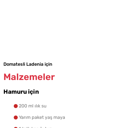
Tarif Defterime Kaydet
Malzemelere Geç
Yapılış Adımlarına Geç
Domatesli Ladenia için
Malzemeler
Hamuru için
200 ml ılık su
Yarım paket yaş maya