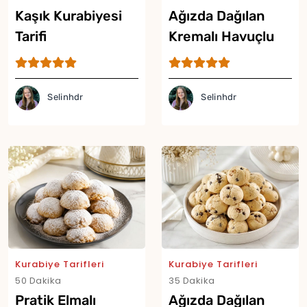
Kaşık Kurabiyesi
Ağızda Dağılan
Yor
Tarifi
Kremalı Havuçlu
Kurabiye Tarifi
Selinhdr
Selinhdr
Kurabiye Tarifleri
Kurabiye Tarifleri
50 Dakika
35 Dakika
Pratik Elmalı
Ağızda Dağılan