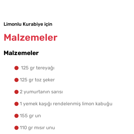
Yapılış Adımlarına Geç
Limonlu Kurabiye için
Malzemeler
Malzemeler
125 gr tereyağı
125 gr toz şeker
2 yumurtanın sarısı
1 yemek kaşığı rendelenmiş limon kabuğu
155 gr un
110 gr mısır unu