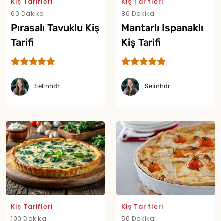
Kiş Tarifleri
Kiş Tarifleri
60 Dakika
80 Dakika
Pırasalı Tavuklu Kiş
Mantarlı Ispanaklı
Tarifi
Kiş Tarifi
Selinhdr
Selinhdr
Yor
Kiş Tarifleri
Kiş Tarifleri
100 Dakika
50 Dakika