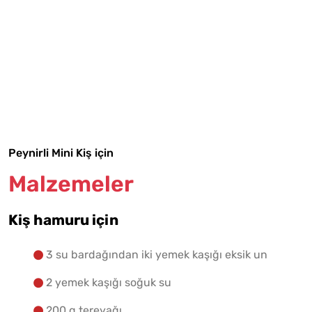
Tarif Defterime Kaydet
Malzemelere Geç
Yapılış Adımlarına Geç
Peynirli Mini Kiş için
Malzemeler
Kiş hamuru için
3 su bardağından iki yemek kaşığı eksik un
2 yemek kaşığı soğuk su
200 g tereyağı