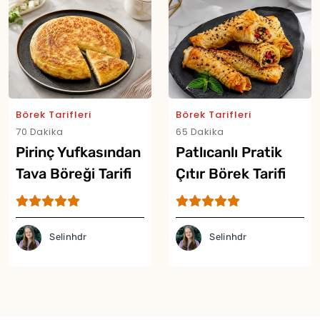
Börek Tarifleri
Börek Tarifleri
70 Dakika
65 Dakika
Pirinç Yufkasından
Patlıcanlı Pratik
Tava Böreği Tarifi
Çıtır Börek Tarifi
Yor
Selinhdr
Selinhdr