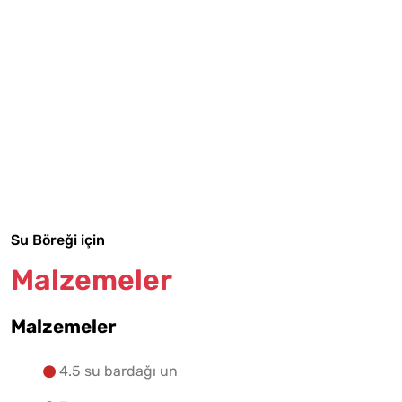
Tarif Defterime Kaydet
Malzemelere Geç
Su Böreği için
Yapılış Adımlarına Geç
Malzemeler
Malzemeler
4.5 su bardağı un