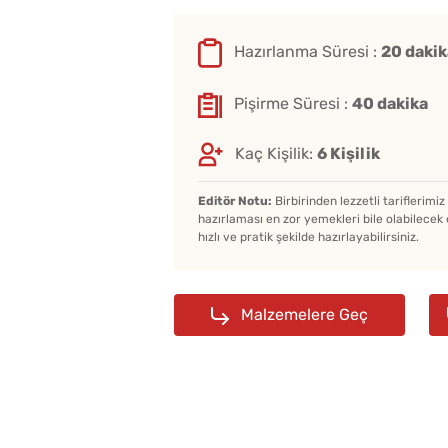
Hazırlanma Süresi :
20 dakik
Pişirme Süresi :
40 dakika
Kaç Kişilik:
6 Kişilik
Editör Notu:
Birbirinden lezzetli tariflerimi
hazırlaması en zor yemekleri bile olabilecek 
hızlı ve pratik şekilde hazırlayabilirsiniz.
Malzemelere Geç