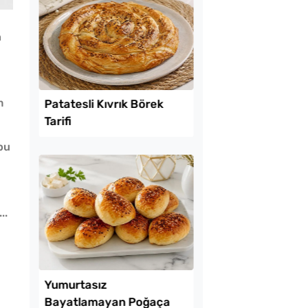
n
m
Lezzet Trendleri
bu
..
uk Yumurtalı Ekmek
Patatesli Kıvrık Böre