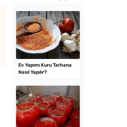
Tarifi
tılık Pratik
Yumurtasız
a Tarifi
Bayatlamayan Poğa
Tarifi