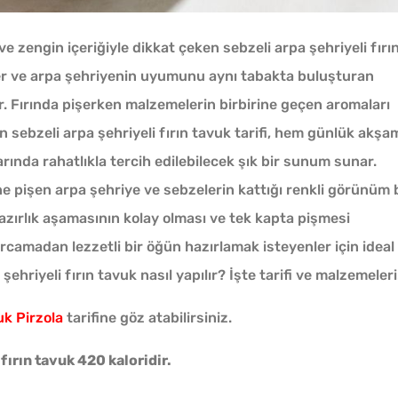
e zengin içeriğiyle dikkat çeken sebzeli arpa şehriyeli fırı
zeler ve arpa şehriyenin uyumunu aynı tabakta buluşturan
. Fırında pişerken malzemelerin birbirine geçen aromaları
 sebzeli arpa şehriyeli fırın tavuk tarifi, hem günlük akşa
ında rahatlıkla tercih edilebilecek şık bir sunum sunar.
e pişen arpa şehriye ve sebzelerin kattığı renkli görünüm 
Makine Olmadan 5
azırlık aşamasının kolay olması ve tek kapta pişmesi
Dakikada Dondurma
amadan lezzetli bir öğün hazırlamak isteyenler için ideal
Yapmanın Püf Noktası
 şehriyeli fırın tavuk nasıl yapılır? İşte tarifi ve malzemeleri.
Kışlık Domates
uk Pirzola
tarifine göz atabilirsiniz.
Konservesi Kaç Dakika
Kaynatılmalı?
fırın tavuk 420 kaloridir.
Pofud