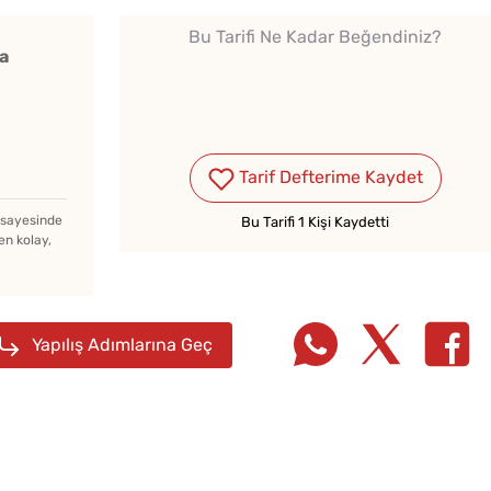
Çiğ Domates Kavanozda
Tarifi
Bu Tarifi Ne Kadar Beğendiniz?
Nasıl Saklanır?
a
Tarhana Hamuru Kaç Gün
Mayalandırılır?
Tarif Defterime Kaydet
z sayesinde
Bu Tarifi 1 Kişi Kaydetti
en kolay,
Kahval
Yapılış Adımlarına Geç
Kaygan