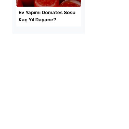
Kolay Mayasız
Ev Yapımı Kuru Tarh
ı Pide Tarifi
Nasıl Yapılır?