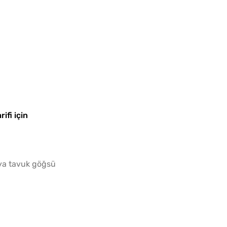
Evde 
Kıymal
ifi için
ya tavuk göğsü