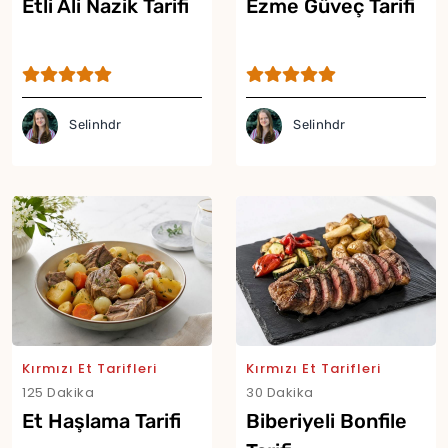
Etli Ali Nazik Tarifi
Ezme Güveç Tarifi
Selinhdr
Selinhdr
Yor
Kırmızı Et Tarifleri
Kırmızı Et Tarifleri
125 Dakika
30 Dakika
Et Haşlama Tarifi
Biberiyeli Bonfile