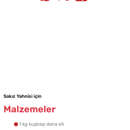
Tarif Defterime Kaydet
Malzemelere Geç
Sakız Yahnisi için
Yapılış Adımlarına Geç
Malzemeler
1 kg kuşbaşı dana eti