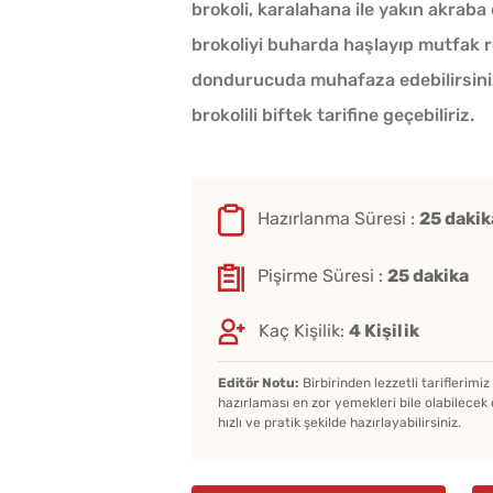
brokoli, karalahana ile yakın akraba 
brokoliyi buharda haşlayıp mutfak 
dondurucuda muhafaza edebilirsiniz.
brokolili biftek tarifine geçebiliriz.
Hazırlanma Süresi :
25 dakik
Pişirme Süresi :
25 dakika
Kaç Kişilik:
4 Kişilik
Editör Notu:
Birbirinden lezzetli tariflerimi
hazırlaması en zor yemekleri bile olabilecek 
hızlı ve pratik şekilde hazırlayabilirsiniz.