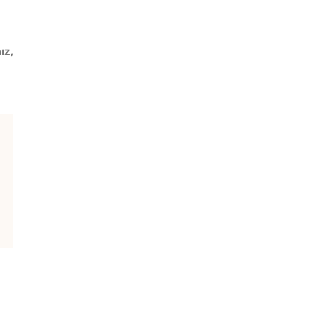
ız,
Lezzet Trendleri