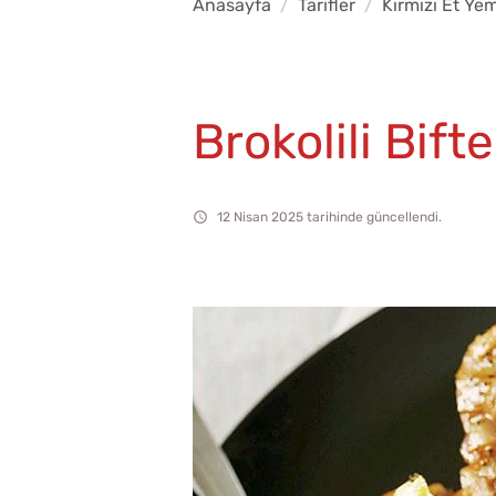
Anasayfa
Tarifler
Kırmızı Et Yem
Brokolili Bift
12 Nisan 2025 tarihinde güncellendi.