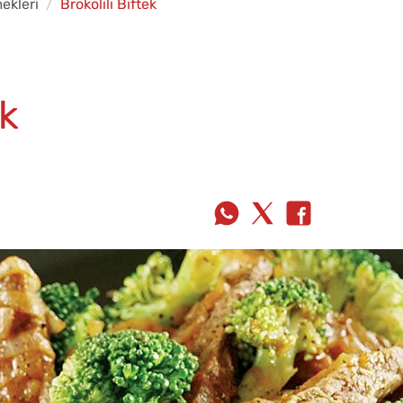
ekleri
Brokolili Biftek
ek