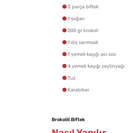
3 parça biftek
1 soğan
200 gr brokoli
1 diş sarımsak
1 yemek kaşığı acı sos
4 yemek kaşığı zeytinyağı
Tuz
Karabiber
Brokolili Biftek
Nasıl Yapılır