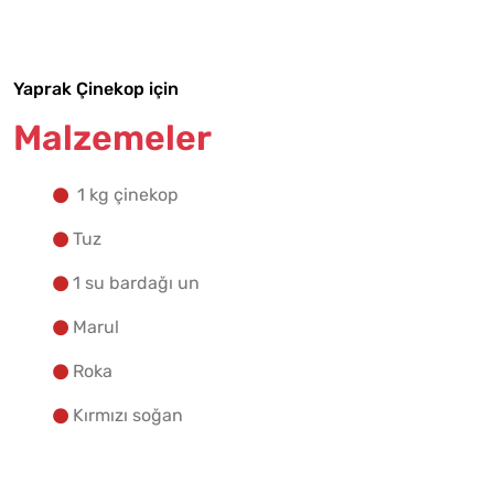
Yapılış Adımlarına Geç
Yaprak Çinekop için
Malzemeler
1 kg çinekop
Tuz
1 su bardağı un
Marul
Roka
Kırmızı soğan