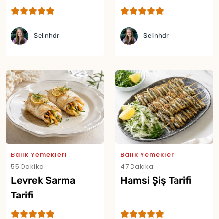
Tarifi
Selinhdr
Selinhdr
Balık Yemekleri
Balık Yemekleri
55 Dakika
47 Dakika
Yor
Levrek Sarma
Hamsi Şiş Tarifi
Tarifi