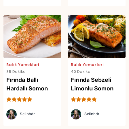
Yor
Balık Yemekleri
Balık Yemekleri
35 Dakika
40 Dakika
Fırında Ballı
Fırında Sebzeli
Hardallı Somon
Limonlu Somon
Tarifi
Tarifi
Selinhdr
Selinhdr