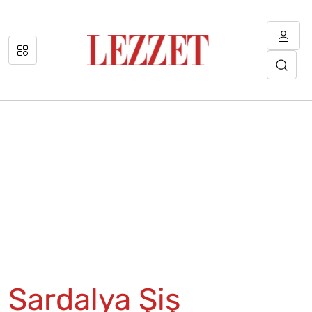
Sardalya Şiş