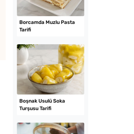
Lezzet Trendleri
 Baklava
Borcamda Muzlu Pas
inde Borcam Tatlısı
Tarifi