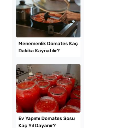
amurdan 3 Farklı
Boşnak Usulü Soka
İşi Tarifi
Turşusu Tarifi