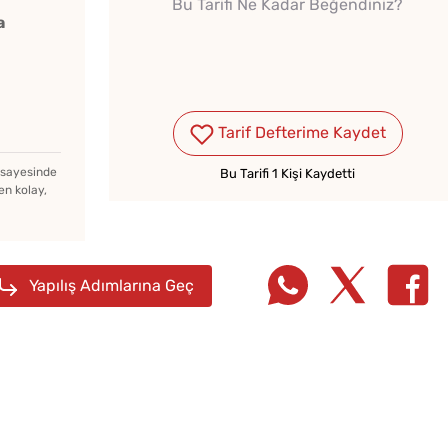
Bu Tarifi Ne Kadar Beğendiniz?
a
Tarif Defterime Kaydet
Kışlık Domates Sosunun
İçine Ne Konur?
z sayesinde
Bu Tarifi 1 Kişi Kaydetti
en kolay,
Evde Elma Sirkesi
Yapmanın 4 Püf Noktası
Yapılış Adımlarına Geç
Soğuk
Çiğ Domates Kavanozda
Lezzet
Nasıl Saklanır?
Tarifi