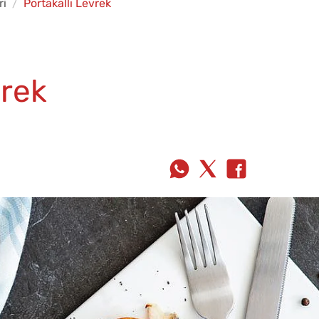
ri
Portakallı Levrek
vrek