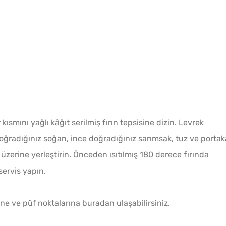
Kahval
Kaygan
 kısmını yağlı kâğıt serilmiş fırın tepsisine dizin. Levrek
 doğradığınız soğan, ince doğradığınız sarımsak, tuz ve portak
 üzerine yerleştirin. Önceden ısıtılmış 180 derece fırında
 servis yapın.
Yağ Ç
ne ve püf noktalarına buradan ulaşabilirsiniz.
Patlıc