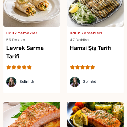
Yor
Balık Yemekleri
Balık Yemekleri
55 Dakika
47 Dakika
Levrek Sarma
Hamsi Şiş Tarifi
Tarifi
Selinhdr
Selinhdr